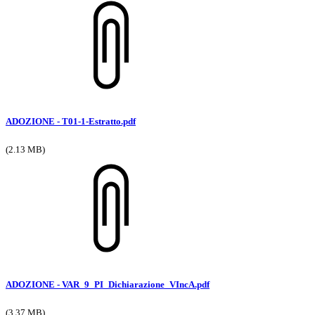
ADOZIONE - T01-1-Estratto.pdf
(2.13 MB)
ADOZIONE - VAR_9_PI_Dichiarazione_VIncA.pdf
(3.37 MB)