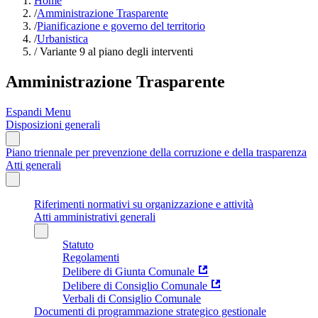
Home
/
Amministrazione Trasparente
/
Pianificazione e governo del territorio
/
Urbanistica
/
Variante 9 al piano degli interventi
Amministrazione Trasparente
Espandi Menu
Disposizioni generali
Piano triennale per prevenzione della corruzione e della trasparenza
Atti generali
Riferimenti normativi su organizzazione e attività
Atti amministrativi generali
Statuto
Regolamenti
Delibere di Giunta Comunale
Delibere di Consiglio Comunale
Verbali di Consiglio Comunale
Documenti di programmazione strategico gestionale