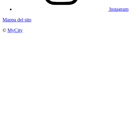
Instagram
Mappa del sito
©
MyCity