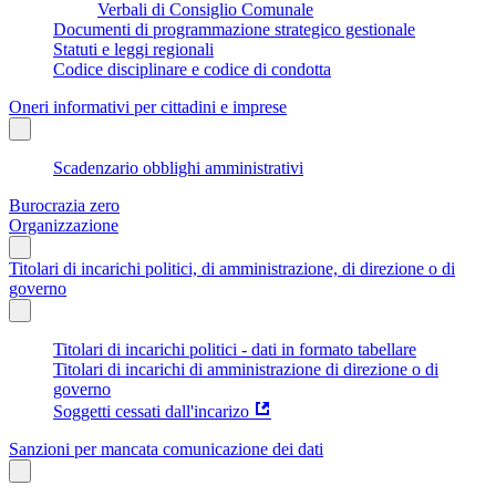
Verbali di Consiglio Comunale
Documenti di programmazione strategico gestionale
Statuti e leggi regionali
Codice disciplinare e codice di condotta
Oneri informativi per cittadini e imprese
Scadenzario obblighi amministrativi
Burocrazia zero
Organizzazione
Titolari di incarichi politici, di amministrazione, di direzione o di
governo
Titolari di incarichi politici - dati in formato tabellare
Titolari di incarichi di amministrazione di direzione o di
governo
Soggetti cessati dall'incarizo
Sanzioni per mancata comunicazione dei dati