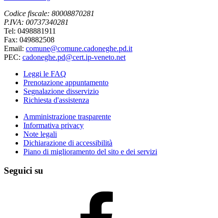
Codice fiscale: 80008870281
P.IVA: 00737340281
Tel: 0498881911
Fax: 049882508
Email:
comune@comune.cadoneghe.pd.it
PEC:
cadoneghe.pd@cert.ip-veneto.net
Leggi le FAQ
Prenotazione appuntamento
Segnalazione disservizio
Richiesta d'assistenza
Amministrazione trasparente
Informativa privacy
Note legali
Dichiarazione di accessibilità
Piano di miglioramento del sito e dei servizi
Seguici su