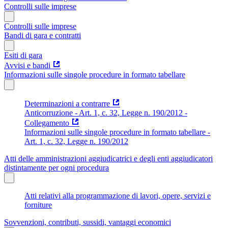
Controlli sulle imprese
Controlli sulle imprese
Bandi di gara e contratti
Esiti di gara
Avvisi e bandi
Informazioni sulle singole procedure in formato tabellare
Determinazioni a contrarre
Anticorruzione - Art. 1, c. 32, Legge n. 190/2012 -
Collegamento
Informazioni sulle singole procedure in formato tabellare -
Art. 1, c. 32, Legge n. 190/2012
Atti delle amministrazioni aggiudicatrici e degli enti aggiudicatori
distintamente per ogni procedura
Atti relativi alla programmazione di lavori, opere, servizi e
forniture
Sovvenzioni, contributi, sussidi, vantaggi economici