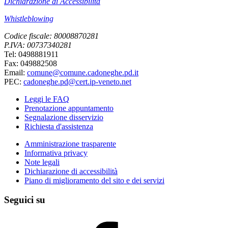
Dichiarazione di Accessibilità
Whistleblowing
Codice fiscale: 80008870281
P.IVA: 00737340281
Tel: 0498881911
Fax: 049882508
Email:
comune@comune.cadoneghe.pd.it
PEC:
cadoneghe.pd@cert.ip-veneto.net
Leggi le FAQ
Prenotazione appuntamento
Segnalazione disservizio
Richiesta d'assistenza
Amministrazione trasparente
Informativa privacy
Note legali
Dichiarazione di accessibilità
Piano di miglioramento del sito e dei servizi
Seguici su