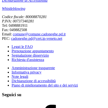
Dichiarazione di Accessibilità
Whistleblowing
Codice fiscale: 80008870281
P.IVA: 00737340281
Tel: 0498881911
Fax: 049882508
Email:
comune@comune.cadoneghe.pd.it
PEC:
cadoneghe.pd@cert.ip-veneto.net
Leggi le FAQ
Prenotazione appuntamento
Segnalazione disservizio
Richiesta d'assistenza
Amministrazione trasparente
Informativa privacy
Note legali
Dichiarazione di accessibilità
Piano di miglioramento del sito e dei servizi
Seguici su