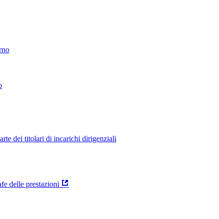
erno
o
 dei titolari di incarichi dirigenziali
e delle prestazioni