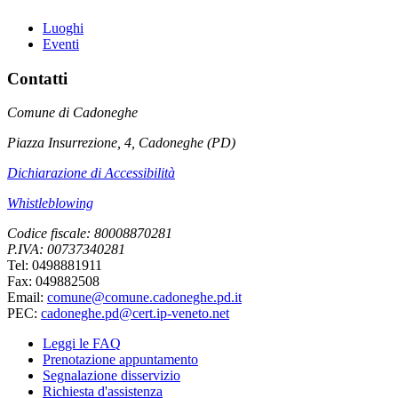
Luoghi
Eventi
Contatti
Comune di Cadoneghe
Piazza Insurrezione, 4, Cadoneghe (PD)
Dichiarazione di Accessibilità
Whistleblowing
Codice fiscale: 80008870281
P.IVA: 00737340281
Tel: 0498881911
Fax: 049882508
Email:
comune@comune.cadoneghe.pd.it
PEC:
cadoneghe.pd@cert.ip-veneto.net
Leggi le FAQ
Prenotazione appuntamento
Segnalazione disservizio
Richiesta d'assistenza