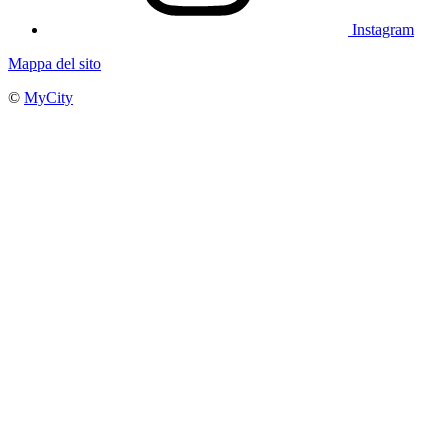
Instagram
Mappa del sito
©
MyCity