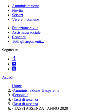
Amministrazione
Novità
Servizi
Vivere il comune
Protezione civile
Assistenza sociale
Concorsi
Tutti gli argomenti...
Seguici su
Accedi
Home
/
Amministrazione Trasparente
/
Personale
/
Tassi di assenza
/
Tassi di assenza
/
TASSI ASSENZA - ANNO 2020