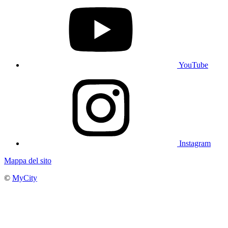
YouTube
Instagram
Mappa del sito
©
MyCity