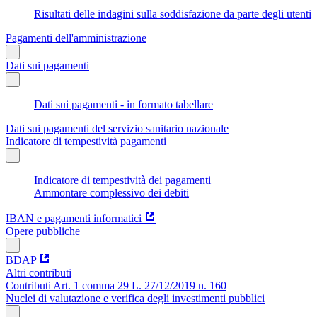
Risultati delle indagini sulla soddisfazione da parte degli utenti
Pagamenti dell'amministrazione
Dati sui pagamenti
Dati sui pagamenti - in formato tabellare
Dati sui pagamenti del servizio sanitario nazionale
Indicatore di tempestività pagamenti
Indicatore di tempestività dei pagamenti
Ammontare complessivo dei debiti
IBAN e pagamenti informatici
Opere pubbliche
BDAP
Altri contributi
Contributi Art. 1 comma 29 L. 27/12/2019 n. 160
Nuclei di valutazione e verifica degli investimenti pubblici