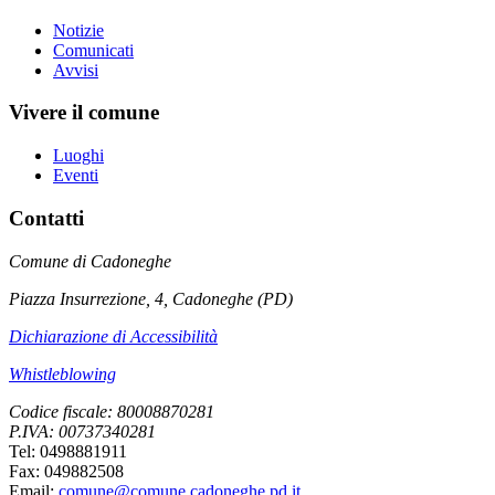
Notizie
Comunicati
Avvisi
Vivere il comune
Luoghi
Eventi
Contatti
Comune di Cadoneghe
Piazza Insurrezione, 4, Cadoneghe (PD)
Dichiarazione di Accessibilità
Whistleblowing
Codice fiscale: 80008870281
P.IVA: 00737340281
Tel: 0498881911
Fax: 049882508
Email:
comune@comune.cadoneghe.pd.it