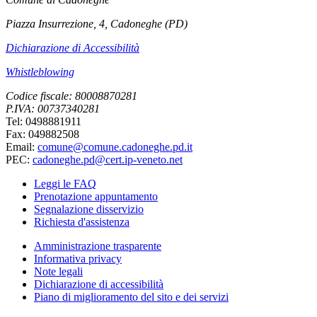
Piazza Insurrezione, 4, Cadoneghe (PD)
Dichiarazione di Accessibilità
Whistleblowing
Codice fiscale: 80008870281
P.IVA: 00737340281
Tel: 0498881911
Fax: 049882508
Email:
comune@comune.cadoneghe.pd.it
PEC:
cadoneghe.pd@cert.ip-veneto.net
Leggi le FAQ
Prenotazione appuntamento
Segnalazione disservizio
Richiesta d'assistenza
Amministrazione trasparente
Informativa privacy
Note legali
Dichiarazione di accessibilità
Piano di miglioramento del sito e dei servizi