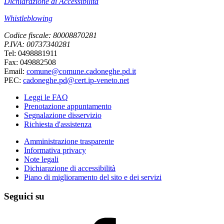
Dichiarazione di Accessibilità
Whistleblowing
Codice fiscale: 80008870281
P.IVA: 00737340281
Tel: 0498881911
Fax: 049882508
Email:
comune@comune.cadoneghe.pd.it
PEC:
cadoneghe.pd@cert.ip-veneto.net
Leggi le FAQ
Prenotazione appuntamento
Segnalazione disservizio
Richiesta d'assistenza
Amministrazione trasparente
Informativa privacy
Note legali
Dichiarazione di accessibilità
Piano di miglioramento del sito e dei servizi
Seguici su